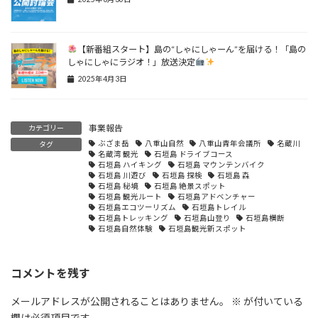
【新番組スタート】島の“しゃにしゃーん”を届ける！「島の
しゃにしゃにラジオ！」放送決定
2025年4月3日
事業報告
カテゴリー
ぶざま岳
八重山自然
八重山青年会議所
名蔵川
タグ
名蔵湾 観光
石垣島 ドライブコース
石垣島 ハイキング
石垣島 マウンテンバイク
石垣島 川遊び
石垣島 探検
石垣島 森
石垣島 秘境
石垣島 絶景スポット
石垣島 観光ルート
石垣島アドベンチャー
石垣島エコツーリズム
石垣島トレイル
石垣島トレッキング
石垣島山登り
石垣島横断
石垣島自然体験
石垣島観光新スポット
コメントを残す
メールアドレスが公開されることはありません。
※
が付いている
欄は必須項目です