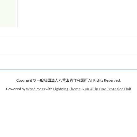
Copyright © 一般社団法人八重山青年会議所 All Rights Reserved.
Powered by
WordPress
with
Lightning Theme
&
VK All in One Expansion Unit