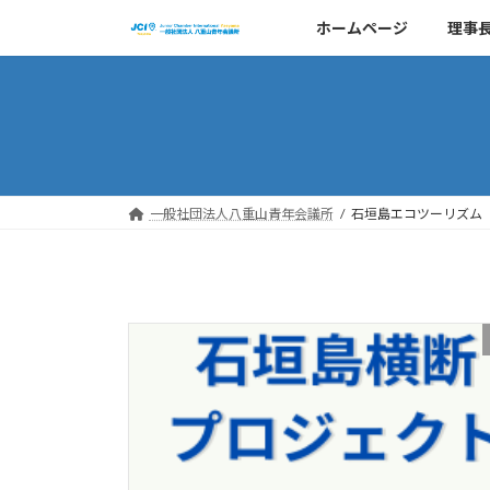
コ
ナ
ホームページ
理事
ン
ビ
テ
ゲ
ン
ー
ツ
シ
へ
ョ
ス
ン
キ
に
一般社団法人八重山青年会議所
石垣島エコツーリズム
ッ
移
プ
動