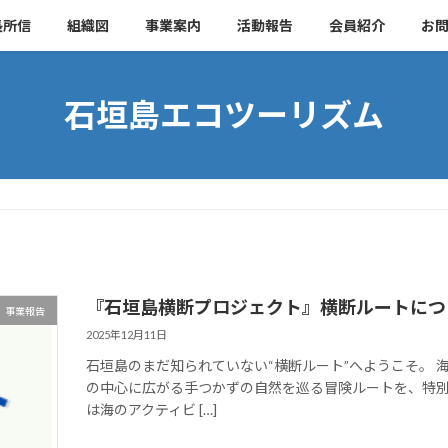
長所信
組織図
事業案内
活動報告
会員紹介
お
石垣島エコツーリズム
『石垣島横断プロジェクト』横断ルートにつ
事業報告
2025年12月11日
石垣島のまだ知られていない“横断ルート”へようこそ。
の中心に広がる手つかずの自然を巡る冒険ルートを、特別
は海のアクティビ […]