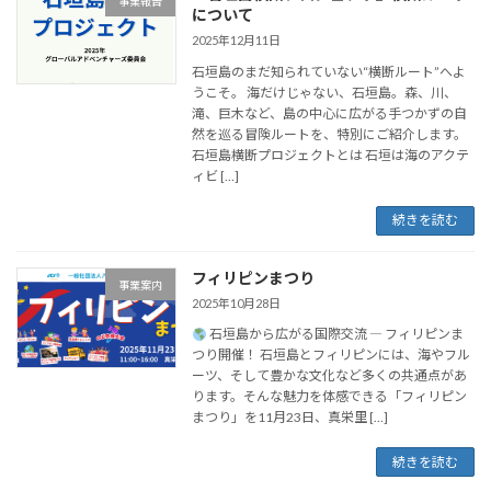
事業報告
について
2025年12月11日
石垣島のまだ知られていない“横断ルート”へよ
うこそ。 海だけじゃない、石垣島。森、川、
滝、巨木など、島の中心に広がる手つかずの自
然を巡る冒険ルートを、特別にご紹介します。
石垣島横断プロジェクトとは 石垣は海のアクテ
ィビ […]
続きを読む
フィリピンまつり
事業案内
2025年10月28日
石垣島から広がる国際交流 ― フィリピンま
つり開催！ 石垣島とフィリピンには、海やフル
ーツ、そして豊かな文化など多くの共通点があ
ります。そんな魅力を体感できる「フィリピン
まつり」を11月23日、真栄里 […]
続きを読む