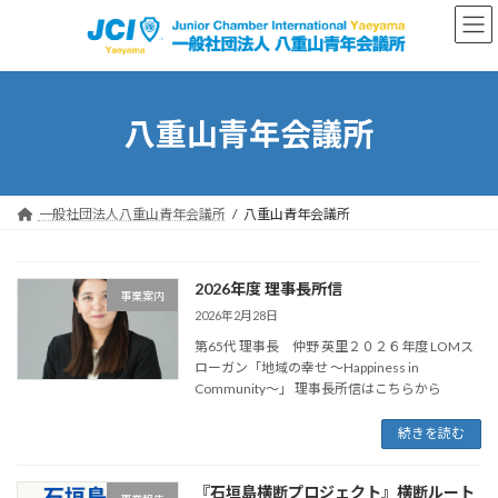
コ
ナ
ン
ビ
テ
ゲ
ン
ー
ツ
シ
へ
ョ
八重山青年会議所
ス
ン
キ
に
ッ
移
プ
動
一般社団法人八重山青年会議所
八重山青年会議所
2026年度 理事長所信
事業案内
2026年2月28日
第65代 理事長 仲野 英里２０２６年度 LOMス
ローガン「地域の幸せ ～Happiness in
Community～」 理事長所信はこちらから
続きを読む
『石垣島横断プロジェクト』横断ルート