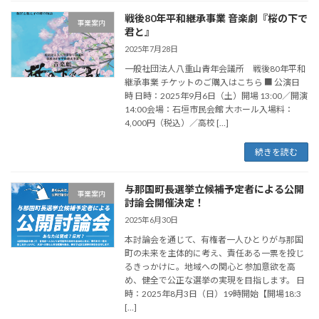
戦後80年平和継承事業 音楽劇『桜の下で
事業案内
君と』
2025年7月28日
一般社団法人八重山青年会議所 戦後80年平和
継承事業 チケットのご購入はこちら ■ 公演日
時 日時：2025年9月6日（土）開場 13:00／開演
14:00会場：石垣市民会館 大ホール入場料：
4,000円（税込）／高校 […]
続きを読む
与那国町長選挙立候補予定者による公開
事業案内
討論会開催決定！
2025年6月30日
本討論会を通じて、有権者一人ひとりが与那国
町の未来を主体的に考え、責任ある一票を投じ
るきっかけに。地域への関心と参加意欲を高
め、健全で公正な選挙の実現を目指します。 日
時：2025年8月3日（日）19時開始【開場18:3
[…]